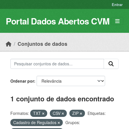
Skip to main content
Entrar
Portal Dados Abertos CVM
Conjuntos de dados
Ordenar por
1 conjunto de dados encontrado
Formatos:
TXT
CSV
ZIP
Etiquetas:
Cadastro de Regulados
Grupos: