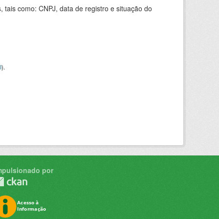
 tais como: CNPJ, data de registro e situação do
I
).
mpulsionado por