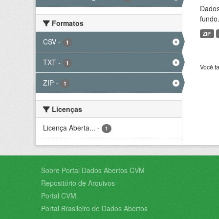
Dados 
fundo.
Formatos
ZIP
CSV
-
1
TXT
-
1
Você t
ZIP
-
1
Licenças
Licença Aberta...
-
1
Sobre Portal Dados Abertos CVM
Repositório de Arquivos
Portal CVM
Portal Brasileiro de Dados Abertos