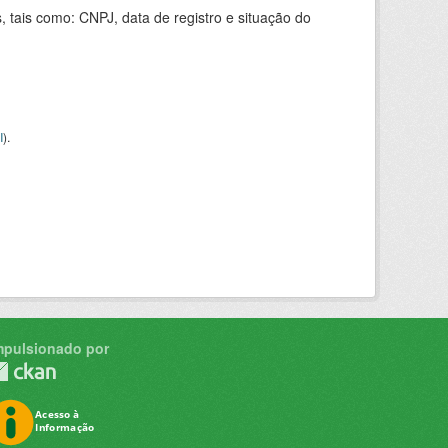
 tais como: CNPJ, data de registro e situação do
I
).
mpulsionado por