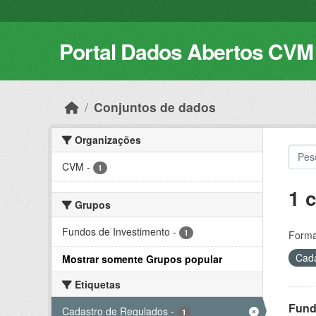
Skip to main content
Portal Dados Abertos CVM
Conjuntos de dados
Organizações
CVM
-
1
1 
Grupos
Fundos de Investimento
-
1
Forma
Cada
Mostrar somente Grupos popular
Etiquetas
Fund
Cadastro de Regulados
-
1