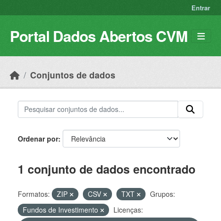
Skip to main content
Entrar
Portal Dados Abertos CVM
Conjuntos de dados
Ordenar por
1 conjunto de dados encontrado
Formatos:
ZIP
CSV
TXT
Grupos:
Fundos de Investimento
Licenças: