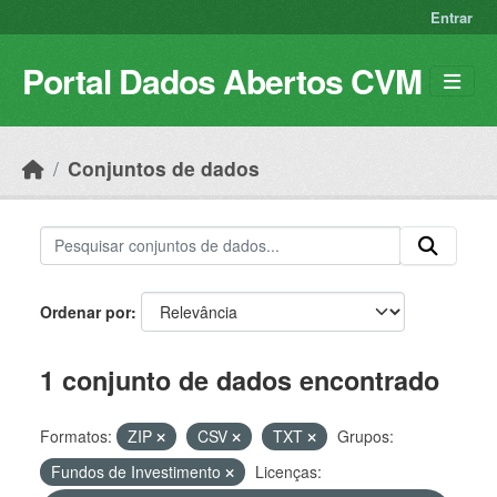
Skip to main content
Entrar
Portal Dados Abertos CVM
Conjuntos de dados
Ordenar por
1 conjunto de dados encontrado
Formatos:
ZIP
CSV
TXT
Grupos:
Fundos de Investimento
Licenças: