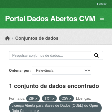
Skip to main content
Entrar
Portal Dados Abertos CVM
Conjuntos de dados
Ordenar por
1 conjunto de dados encontrado
Formatos:
ZIP
TXT
CSV
Licenças:
Licença Aberta para Bases de Dados (ODbL) do Open
Data Commons