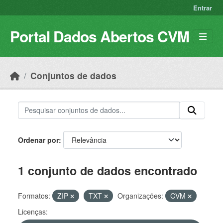
Skip to main content
Entrar
Portal Dados Abertos CVM
Conjuntos de dados
Ordenar por
1 conjunto de dados encontrado
Formatos:
ZIP
TXT
Organizações:
CVM
Licenças: