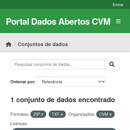
Skip to main content
Entrar
Portal Dados Abertos CVM
Conjuntos de dados
Ordenar por
1 conjunto de dados encontrado
Formatos:
ZIP
TXT
Organizações:
CVM
Licenças: