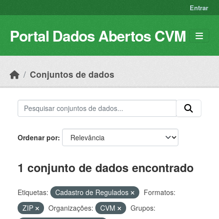
Skip to main content
Entrar
Portal Dados Abertos CVM
Conjuntos de dados
Ordenar por
1 conjunto de dados encontrado
Etiquetas:
Cadastro de Regulados
Formatos:
ZIP
Organizações:
CVM
Grupos: