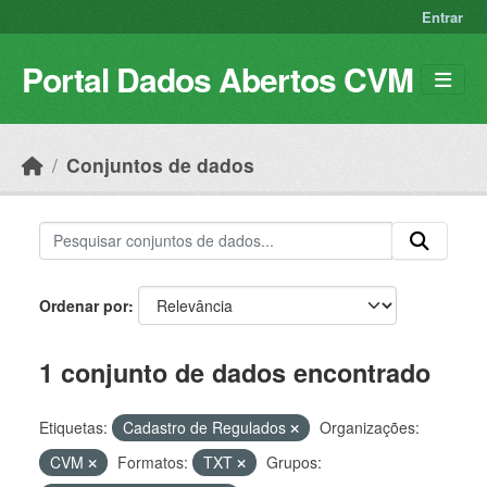
Skip to main content
Entrar
Portal Dados Abertos CVM
Conjuntos de dados
Ordenar por
1 conjunto de dados encontrado
Etiquetas:
Cadastro de Regulados
Organizações:
CVM
Formatos:
TXT
Grupos: