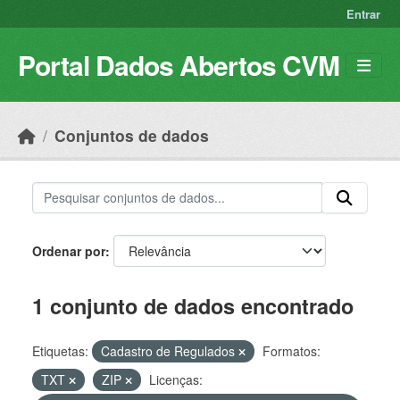
Skip to main content
Entrar
Portal Dados Abertos CVM
Conjuntos de dados
Ordenar por
1 conjunto de dados encontrado
Etiquetas:
Cadastro de Regulados
Formatos:
TXT
ZIP
Licenças: