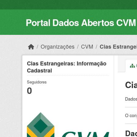
Skip to main content
Portal Dados Abertos CVM
Organizações
CVM
Cias Estrangei
Cias Estrangeiras: Informação
C
Cadastral
Ci
Seguidores
0
Dados
O conj
Dad