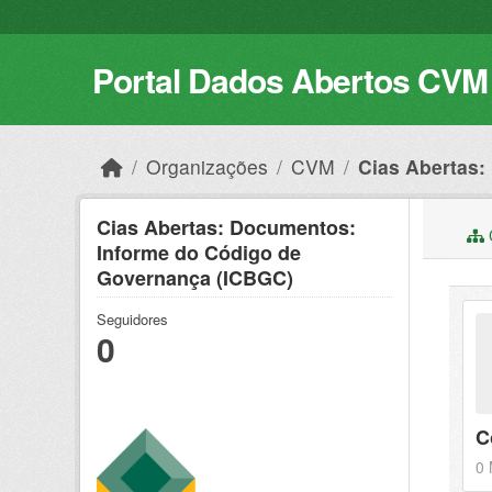
Skip to main content
Portal Dados Abertos CVM
Organizações
CVM
Cias Abertas:
Cias Abertas: Documentos:
C
Informe do Código de
Governança (ICBGC)
Seguidores
0
C
0