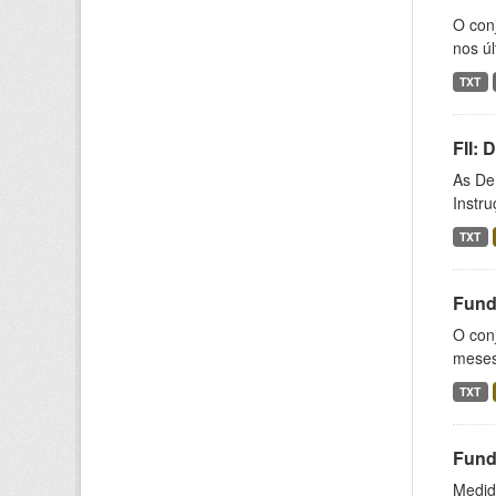
O con
nos úl
TXT
FII:
As De
Instr
TXT
Fund
O conj
meses,
TXT
Fund
Medida