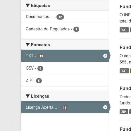
Etiquetas
Fund
O INF
Documentos...
-
12
total 
Cadastro de Regulados
-
1
TXT
Formatos
Fund
TXT
-
O conj
13
555, n
CSV
-
8
TXT
ZIP
-
5
Fund
Licenças
Dados 
fundo.
Licença Aberta...
-
13
ZIP
Fund