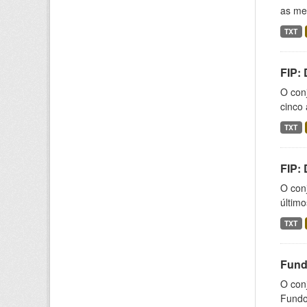
as med
TXT
FIP:
O conj
cinco 
TXT
FIP:
O conj
último
TXT
Fund
O con
Fundos