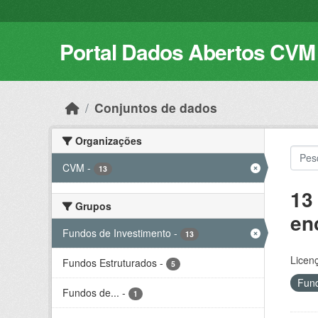
Skip to main content
Portal Dados Abertos CVM
Conjuntos de dados
Organizações
CVM
-
13
13
Grupos
en
Fundos de Investimento
-
13
Licen
Fundos Estruturados
-
5
Fund
Fundos de...
-
1