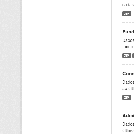
cadast
ZIP
Fund
Dados 
fundo.
ZIP
Consu
Dados 
ao últi
ZIP
Admin
Dados 
último 