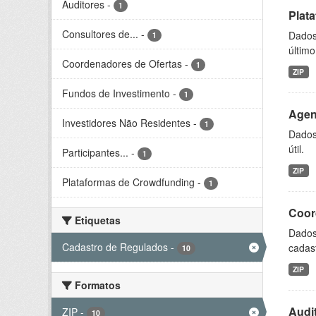
Auditores
-
1
Plat
Consultores de...
-
Dados 
1
último 
Coordenadores de Ofertas
-
1
ZIP
Fundos de Investimento
-
1
Agen
Investidores Não Residentes
-
1
Dados 
útil.
Participantes...
-
1
ZIP
Plataformas de Crowdfunding
-
1
Coord
Etiquetas
Dados 
Cadastro de Regulados
-
cadast
10
ZIP
Formatos
Audi
ZIP
-
10