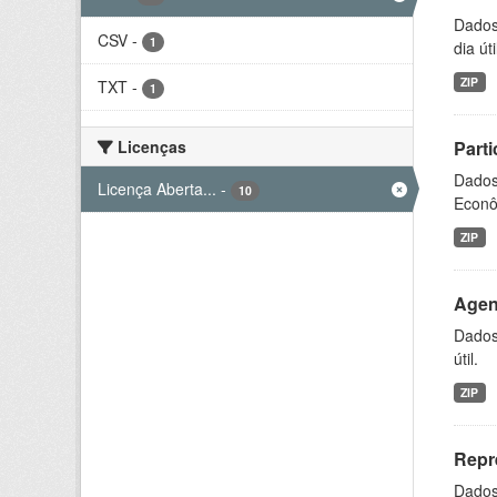
Dados 
CSV
-
1
dia úti
ZIP
TXT
-
1
Licenças
Parti
Dados 
Licença Aberta...
-
10
Econôm
ZIP
Agen
Dados 
útil.
ZIP
Repr
Dados