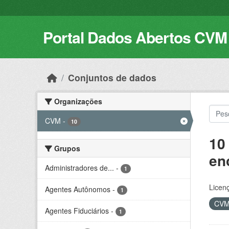
Skip to main content
Portal Dados Abertos CVM
Conjuntos de dados
Organizações
CVM
-
10
10
Grupos
en
Administradores de...
-
1
Licen
Agentes Autônomos
-
1
CV
Agentes Fiduciários
-
1